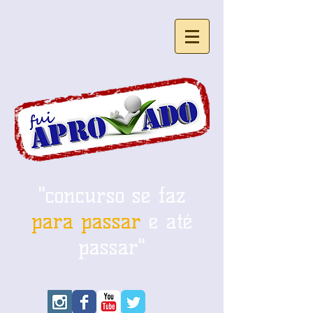
"concurso se faz
para passar
e até
passar"