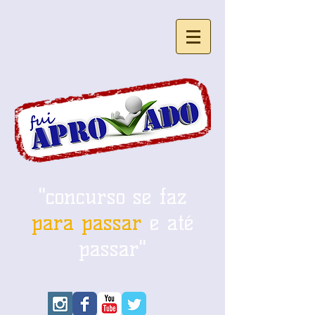
"concurso se faz
para passar
e até
passar"