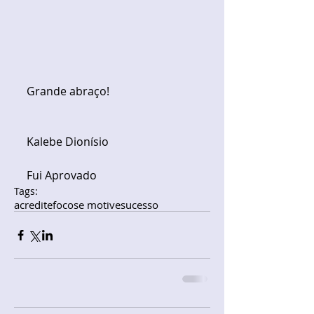
Grande abraço!
Kalebe Dionísio
Fui Aprovado
Tags:
acredite
foco
se motive
sucesso