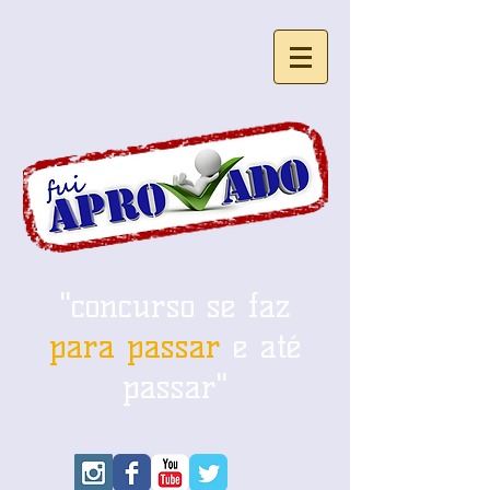
"concurso se faz
para passar
e até
passar"