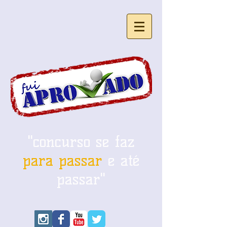
"concurso se faz
para passar
e até
passar"