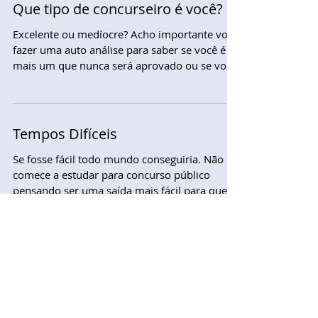
Que tipo de concurseiro é você?
Excelente ou medíocre? Acho importante você
fazer uma auto análise para saber se você é
mais um que nunca será aprovado ou se você
é um...
Tempos Difíceis
Se fosse fácil todo mundo conseguiria. Não
comece a estudar para concurso público
pensando ser uma saída mais fácil para quem
não quer...
Ainda vai pensar em desistir?
Você assistirá agora a história de superação
de diversas pessoas que venceram na vida e
provaram para si mesmas e para o mundo