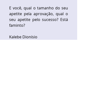
E você, qual o tamanho do seu 
apetite pela aprovação, qual o 
seu apetite pelo sucesso? Está 
faminto? 
Kalebe Dionísio 
Fui Aprovado
Tags:
não desista
não desanime
apetite pelo sucesso
Comentários