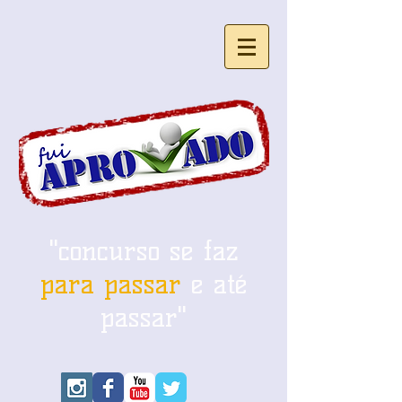
"concurso se faz
para passar
e até
passar"