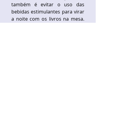
também é evitar o uso das 
bebidas estimulantes para virar 
a noite com os livros na mesa. 
Energéticos, café, coca-cola, 
podem piorar a gastrite 
nervosa, comum em 
vestibulandos e concurseiros.  
Mariana Braga 
Nutricionista
Tags:
dieta do aprovado
alimentos saudáveis
mariana braga