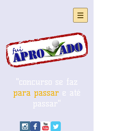
"concurso se faz
para passar
e até
passar"