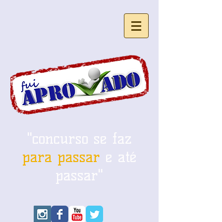
"concurso se faz
para passar
e até
passar"