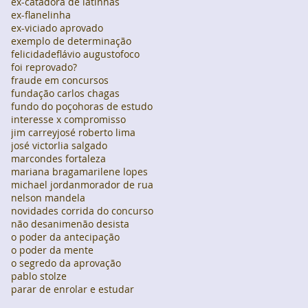
ex-catadora de latinhas
ex-flanelinha
ex-viciado aprovado
exemplo de determinação
felicidade
flávio augusto
foco
foi reprovado?
fraude em concursos
fundação carlos chagas
fundo do poço
horas de estudo
interesse x compromisso
jim carrey
josé roberto lima
josé victor
lia salgado
marcondes fortaleza
mariana braga
marilene lopes
michael jordan
morador de rua
nelson mandela
novidades corrida do concurso
não desanime
não desista
o poder da antecipação
o poder da mente
o segredo da aprovação
pablo stolze
parar de enrolar e estudar