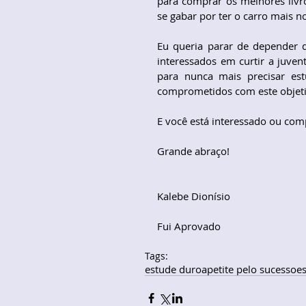
para comprar os melhores liv
se gabar por ter o carro mais no
Eu queria parar de depender 
interessados em curtir a juve
para nunca mais precisar es
comprometidos com este objeti
E você está interessado ou co
Grande abraço!
Kalebe Dionísio
Fui Aprovado
Tags:
estude duro
apetite pelo sucesso
e