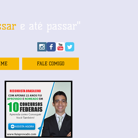
ssar
e até passar"
IME
FALE COMIGO