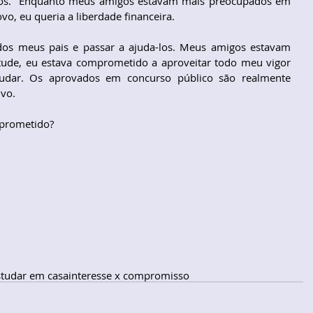
ros.  Enquanto meus amigos estavam mais preocupados em 
vo, eu queria a liberdade financeira.
dos meus pais e passar a ajuda-los. Meus amigos estavam 
ntude, eu estava comprometido a aproveitar todo meu vigor 
tudar. Os aprovados em concurso público são realmente 
vo.
mprometido?
studar em casa
interesse x compromisso