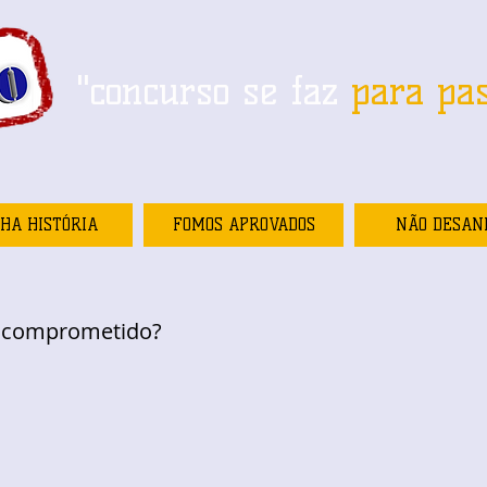
"concurso se faz
para pa
HA HISTÓRIA
FOMOS APROVADOS
NÃO DESAN
u comprometido?