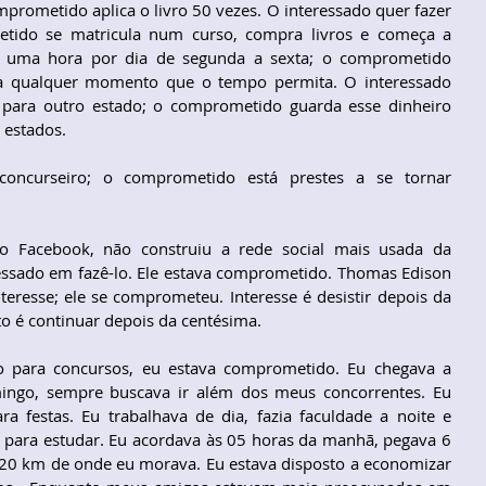
mprometido aplica o livro 50 vezes. O interessado quer fazer 
tido se matricula num curso, compra livros e começa a 
a uma hora por dia de segunda a sexta; o comprometido 
a qualquer momento que o tempo permita. O interessado 
ar para outro estado; o comprometido guarda esse dinheiro 
 estados.
oncurseiro; o comprometido está prestes a se tornar 
o Facebook, não construiu a rede social mais usada da 
ressado em fazê-lo. Ele estava comprometido. Thomas Edison 
eresse; ele se comprometeu. Interesse é desistir depois da 
o é continuar depois da centésima.
 para concursos, eu estava comprometido. Eu chegava a 
ngo, sempre buscava ir além dos meus concorrentes. Eu 
a festas. Eu trabalhava de dia, fazia faculdade a noite e 
ara estudar. Eu acordava às 05 horas da manhã, pegava 6 
120 km de onde eu morava. Eu estava disposto a economizar 