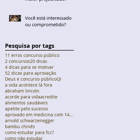
Você está interessado
ou comprometido?
Pesquisa por tags
11 erros concurso público
2 concursos
20 dicas
4 dicas para se motivar
52 dicas para aprovação
Deus e concurso público
QI
a vida acontece lá fora
abraham lincoln
acorde para vida
acredite
alimentos saudáveis
apetite pelo sucesso
aprovado em medicina com 14 anos
arnold schwarzenegger
bambu chinês
como estudar para fcc?
como não estudar