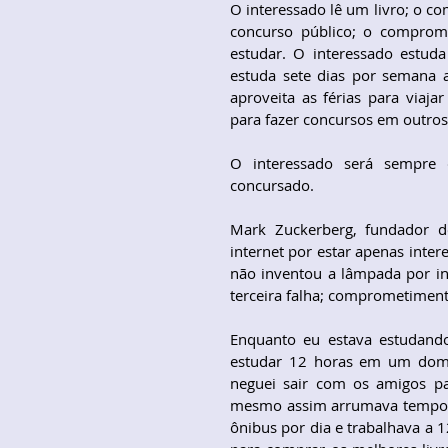
O interessado lê um livro; o co
concurso público; o comprome
estudar. O interessado estud
estuda sete dias por semana 
aproveita as férias para viaj
para fazer concursos em outros
O interessado será sempre c
concursado.
Mark Zuckerberg, fundador d
internet por estar apenas inte
não inventou a lâmpada por int
terceira falha; comprometiment
Enquanto eu estava estudando
estudar 12 horas em um domi
neguei sair com os amigos par
mesmo assim arrumava tempo p
ônibus por dia e trabalhava a 